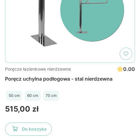
0.00
Poręcze łazienkowe nierdzewne
Poręcz uchylna podłogowa - stal nierdzewna
50 cm
60 cm
70 cm
Cena
515,00 zł
Do koszyka