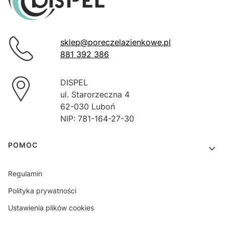
sklep@poreczelazienkowe.pl
881 392 386
DISPEL
ul. Starorzeczna 4
62-030 Luboń
NIP: 781-164-27-30
Linki w stopce
POMOC
Regulamin
Polityka prywatności
Ustawienia plików cookies